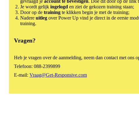
gevraagd je
account te bevestigen
. Doe dit door op de link 
Je wordt gelijk
ingelogd
en ziet de gekozen training staan;
Door op de
training
te klikken begin je met de training;
Nadere
uitleg
over Power Up vind je direct in de eerste mod
training.
Vragen?
Heb je vragen over de aanmelding, neem dan contact met ons op
Telefoon: 088-2399899
E-mail:
Vraag@Get-Responsive.com