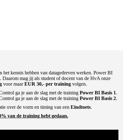
an het kennis hebben van datagedreven werken. Power BI
ol. Daarom mag jij als student of docent van de HvA onze
ng
voor maar
EUR 30,- per training
volgen.
Control ga je aan de slag met de training
Power BI Basis 1
.
Control ga je aan de slag met de training
Power BI Basis 2
.
matie over de vorm en timing van een
Eindtoets
.
0% van de training hebt gedaan.