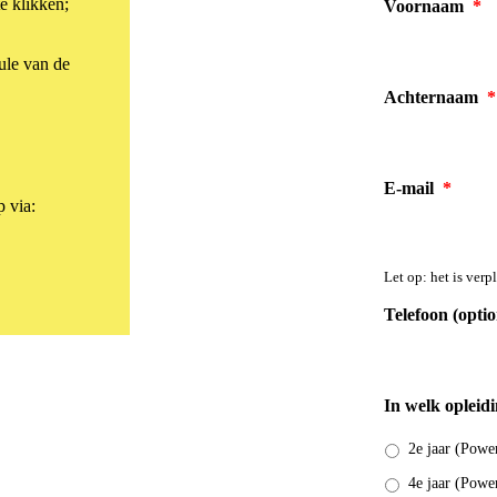
te klikken;
Voornaam
*
ule van de
Achternaam
*
E-mail
*
 via:
Let op: het is ver
Telefoon (optio
In welk opleidi
2e jaar (Powe
4e jaar (Powe