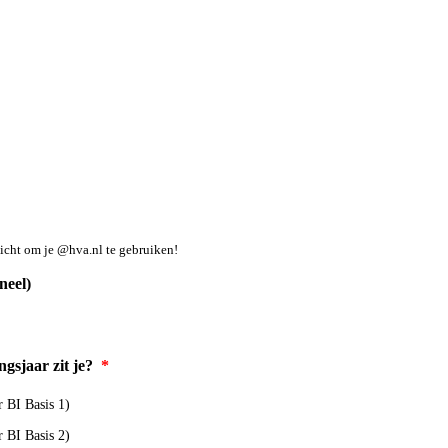
plicht om je @hva.nl te gebruiken!
neel)
ngsjaar zit je?
*
r BI Basis 1)
r BI Basis 2)