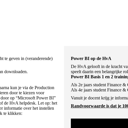
cht te geven in (veranderende)
Power BI op de HvA
De HvA gelooft in de kracht v
kan downloaden.
speelt daarin een belangrijke r
Power BI Basis 1 en 2 traini
Als 2e jaars student Finance & 
aarna kun je via de Production
Als 4e jaars student Finance & 
eren door te kiezen voor
t door op “Microsoft Power BI”
Vanuit je docent krijg je infor
 of de HvA helpdesk. Let op: het
Randvoorwaarde is dat je 10
er informatie over het instellen
k te klikken: