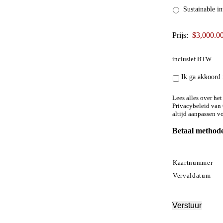
Sustainable i
inclusief
Prijs:
BTW
inclusief BTW
Lees
Ik ga akkoord 
alles
over
Lees alles over he
het
Privacybeleid van 
altijd aanpassen vo
gebruik
van
Betaal method
je
Ondersteunde
persoonsgegev
creditcards:
door
American
Kaartnummer
Get
Express,
Responsive
Vervaldatum
MasterCard,
in
Visa
het
Privacybeleid
Verstuur
van