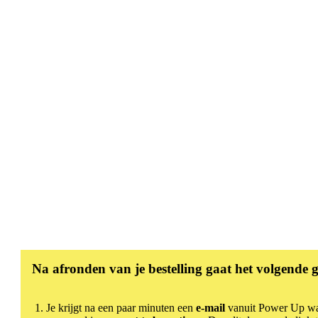
Na afronden van je bestelling gaat het volgende 
Je krijgt na een paar minuten een
e-mail
vanuit Power Up wa