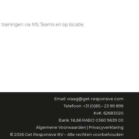
trainingen via MS Teams en op locatie.
Email:
vraag@get-responsive.com
Telefoon: +31 (0)85 – 23 99 899
KvK: 62683020
Bank: NL66 RABO 0360 9639 00
Algemene Voorwaarden
|
Privacyverklaring
© 2026 Get Responsive BV – Alle rechten voorbehouden