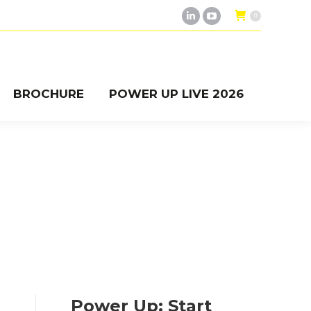
0
Linkedin
YouTube
page
page
opens
opens
BROCHURE
POWER UP LIVE 2026
in
in
BROCHURE
POWER UP LIVE 2026
new
new
window
window
Power Up: Start