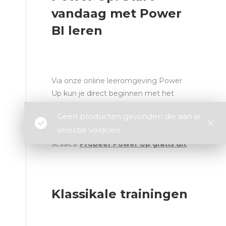
vandaag met Power
BI leren
Via onze online leeromgeving Power
Up kun je direct beginnen met het
leren van Power BI. Maar je kunt ons
Geen producten gevonden die aan je
altijd direct benaderen als je even
selectie voldoen.
vragen hebt. O.a. via wekelijkse Q&A
sessies.
Probeer Power Up gratis uit
Klassikale trainingen