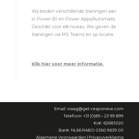
Wij bieden verschillende trainingen aan
in Power BI en Power Apps/Automate.
Geschikt voor elk niveau. We geven de
trainingen via MS Teams en op locatie.
Klik hier voor meer informatie.
Email:
vraag@get-responsive.com
Telefoon: +31 (0)85 – 23 99 899
KvK: 62683020
Bank: NL66 RABO 0360 9639 00
Algemene Voorwaarden
|
Privacyverklaring