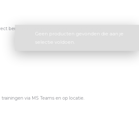
ect benaderen als je even vragen hebt. O.a. via
Geen producten gevonden die aan je
selectie voldoen.
trainingen via MS Teams en op locatie.