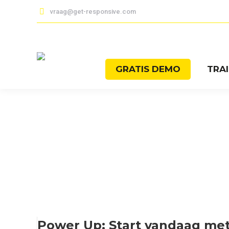
vraag@get-responsive.com
GRATIS DEMO
TRA
Power Up: Start vandaag met