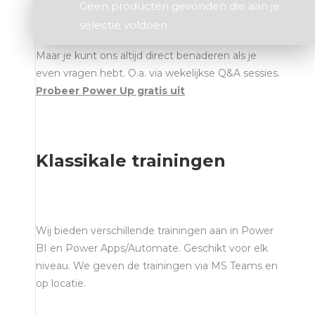
Geen producten gevonden die aan je
Via onze online leeromgeving Power Up kun je
selectie voldoen.
direct beginnen met het leren van Power BI.
Maar je kunt ons altijd direct benaderen als je
even vragen hebt. O.a. via wekelijkse Q&A sessies.
Probeer Power Up gratis uit
Klassikale trainingen
Wij bieden verschillende trainingen aan in Power
BI en Power Apps/Automate. Geschikt voor elk
niveau. We geven de trainingen via MS Teams en
op locatie.