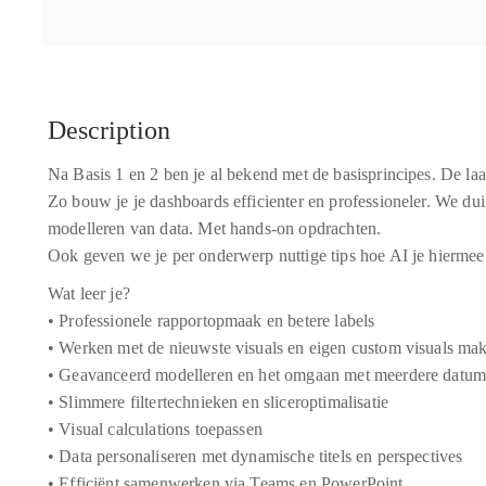
Description
Na Basis 1 en 2 ben je al bekend met de basisprincipes. De laat
Zo bouw je je dashboards efficienter en professioneler. We dui
modelleren van data. Met hands-on opdrachten.
Ook geven we je per onderwerp nuttige tips hoe AI je hiermee
Wat leer je?
• Professionele rapportopmaak en betere labels
• Werken met de nieuwste visuals en eigen custom visuals ma
• Geavanceerd modelleren en het omgaan met meerdere datu
• Slimmere filtertechnieken en sliceroptimalisatie
• Visual calculations toepassen
• Data personaliseren met dynamische titels en perspectives
• Efficiënt samenwerken via Teams en PowerPoint